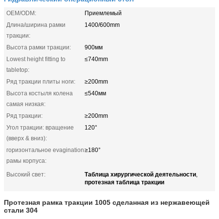
OEM/ODM:
Приемлемый
Длина/ширина рамки
1400/600mm
тракции:
Высота рамки тракции:
900мм
Lowest height fitting to
≤740mm
tabletop:
Ряд тракции плиты ноги:
≥200mm
Высота костыля колена
≤540мм
самая низкая:
Ряд тракции:
≥200mm
Угол тракции: вращение
120°
(вверх & вниз):
горизонтальное evagination
≥180°
рамы корпуса:
Таблица хирургической деятельности
Высокий свет:
,
протезная таблица тракции
Протезная рамка тракции 1005 сделанная из нержавеющей
стали 304