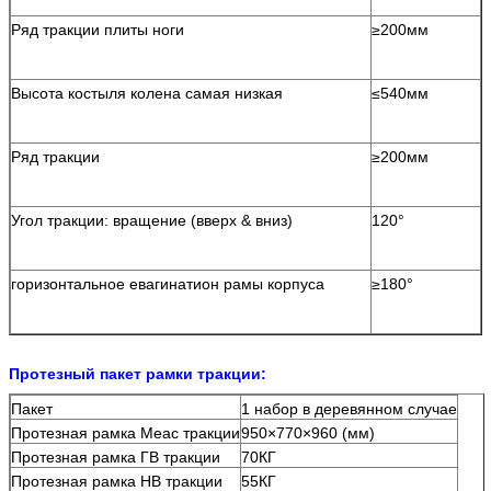
Ряд тракции плиты ноги
≥200мм
Высота костыля колена самая низкая
≤540мм
Ряд тракции
≥200мм
Угол тракции: вращение (вверх & вниз)
120°
горизонтальное евагинатион рамы корпуса
≥180°
Протезный пакет рамки тракции:
Пакет
1 набор в деревянном случае
Протезная рамка Меас тракции
950×770×960 (мм)
Протезная рамка ГВ тракции
70КГ
Протезная рамка НВ тракции
55КГ