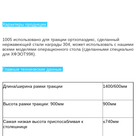
Характеры продукции:
1005 использовано для тракции ортхопаэдикс, сделанный
нержавеющей стали награды 304, может использовать с нашими
всеми моделями операционного стола (сделанными специально
для ХФЭОТ99К).
Главные технические данные
Длина/ширина рамки тракции
1400/600мм
Высота рамки тракции: 900мм
900мм
Самая низкая высота приспосабливая к
≤740мм
столешнице