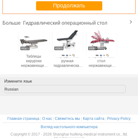
Продолжать
Гидравлический операционный стол
Больше
лица
Таблицы
Передвижная
Операционный
Ручн
ионной
хирургии
ручная
стол
передв
веющей
нержавеющей
гидравлическая
нержавеющей
гидравли
али
стали подъем
кровать
стали 304 ручной
таблица 
ическая,
протезной
рассмотрения
гидравлический
деятель
ическая
гидравлический с
таблицы
для гинекологии/
хирурги
Измените язык
ливая
стулом хирургии
деятельности
акушерства
гидравли
лица
глаза
хирургическая
табл
Russian
трения
гидравлическая с
экзам
большими
колесами
Главная страница
|
О нас
|
Свяжитесь мы
|
Карта сайта
|
Privacy Policy
Взгляд настольного компьютера
Copyright © 2017 - 2026 Shanghai huifeng medical instrument co., ltd.