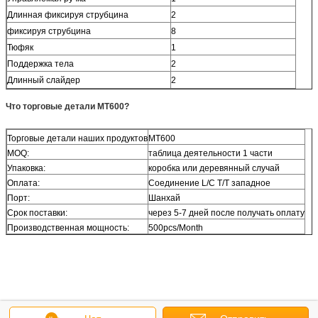
Длинная фиксируя струбцина
2
фиксируя струбцина
8
Тюфяк
1
Поддержка тела
2
Длинный слайдер
2
Что торговые детали MT600?
Торговые детали наших продуктов
MT600
MOQ:
таблица деятельности 1 части
Упаковка:
коробка или деревянный случай
Оплата:
Соединение L/C T/T западное
Порт:
Шанхай
Срок поставки:
через 5-7 дней после получать оплату
Производственная мощность:
500pcs/Month