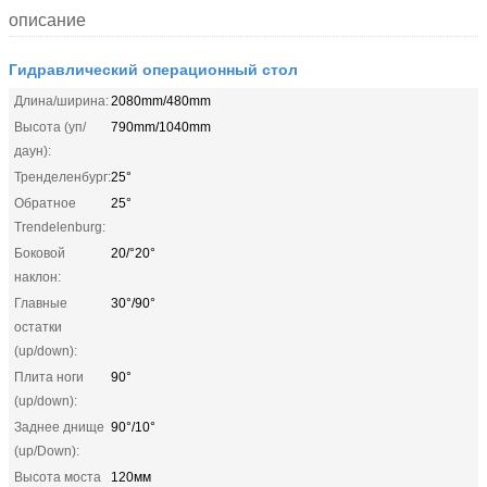
описание
Гидравлический операционный стол
Длина/ширина:
2080mm/480mm
Высота (уп/
790mm/1040mm
даун):
Тренделенбург:
25°
Обратное
25°
Trendelenburg:
Боковой
20/°20°
наклон:
Главные
30°/90°
остатки
(up/down):
Плита ноги
90°
(up/down):
Заднее днище
90°/10°
(up/Down):
Высота моста
120мм