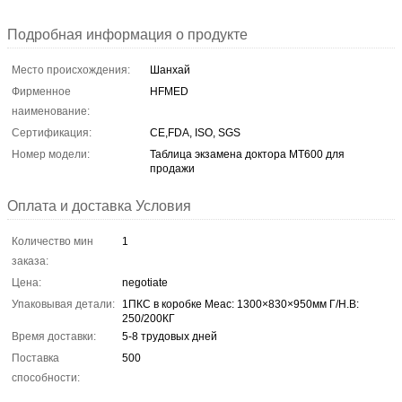
Подробная информация о продукте
Место происхождения:
Шанхай
Фирменное
HFMED
наименование:
Сертификация:
CE,FDA, ISO, SGS
Номер модели:
Таблица экзамена доктора МТ600 для
продажи
Оплата и доставка Условия
Количество мин
1
заказа:
Цена:
negotiate
Упаковывая детали:
1ПКС в коробке Меас: 1300×830×950мм Г/Н.В:
250/200КГ
Время доставки:
5-8 трудовых дней
Поставка
500
способности: