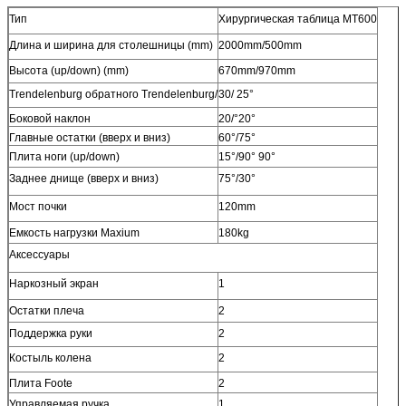
Тип
Хирургическая таблица MT600
Длина и ширина для столешницы (mm)
2000mm/500mm
Высота (up/down) (mm)
670mm/970mm
Trendelenburg обратного Trendelenburg/
30/ 25°
Боковой наклон
20/°20°
Главные остатки (вверх и вниз)
60°/75°
Плита ноги (up/down)
15°/90° 90°
Заднее днище (вверх и вниз)
75°/30°
Мост почки
120mm
Емкость нагрузки Maxium
180kg
Аксессуары
Наркозный экран
1
Остатки плеча
2
Поддержка руки
2
Костыль колена
2
Плита Foote
2
Управляемая ручка
1