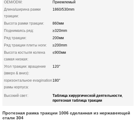
OEM/ODM:
Приемлемый
Длина/ширина рамки
1860/530mm
тракции:
Высота рамки тракции:
860мм
Поднимаясь ряд:
≥320mm
Ряд тракции:
200мм
Ряд тракции плиты ноги:
≥200mm
Высота костыля колена
≤900мм
самая низкая:
Угол тракции: вращение
120°
(вверх & вниз):
горизонтальное evagination
180°
рамы корпуса:
Таблица хирургической деятельности
Высокий свет:
,
протезная таблица тракции
Протезная рамка тракции 1006 сделанная из нержавеющей
стали 304