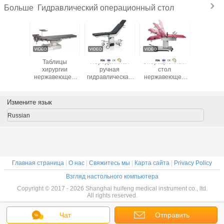
Гидравлический операционный стол
Больше
лица
Таблицы
Передвижная
Операционный
Ручн
ионной
хирургии
ручная
стол
передв
веющей
нержавеющей
гидравлическая
нержавеющей
гидравли
али
стали подъем
кровать
стали 304 ручной
таблица 
ическая,
протезной
рассмотрения
гидравлический
деятель
ическая
гидравлический с
таблицы
для гинекологии/
хирурги
Измените язык
ливая
стулом хирургии
деятельности
акушерства
гидравли
лица
глаза
хирургическая
табл
Russian
трения
гидравлическая с
экзам
большими
колесами
Главная страница
|
О нас
|
Свяжитесь мы
|
Карта сайта
|
Privacy Policy
Взгляд настольного компьютера
Copyright © 2017 - 2026 Shanghai huifeng medical instrument co., ltd.
All rights reserved.
Чат
Отправить