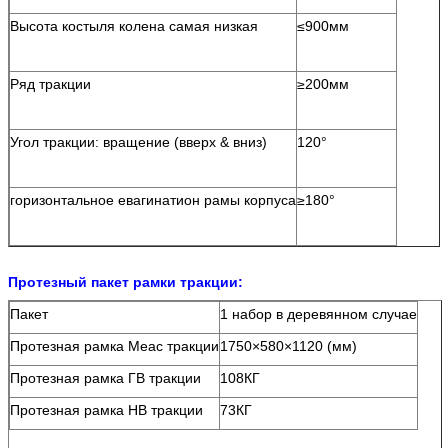
Высота костыля колена самая низкая
≤900мм
Ряд тракции
≥200мм
Угол тракции: вращение (вверх & вниз)
120°
горизонтальное евагинатион рамы корпуса
≥180°
Протезный пакет рамки тракции:
Пакет
1 набор в деревянном случае
Протезная рамка Меас тракции
1750×580×1120 (мм)
Протезная рамка ГВ тракции
108КГ
Протезная рамка НВ тракции
73КГ