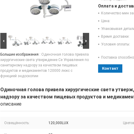
Оплата и достав
Количество мин за
Цена:
Упаковывая детал
Время доставки:
Условия оплаты:
Большие изображения :
Одиночная голова привела
Поставка способно
хирургические света утверждение Се Управления по
санитарному надзору за качеством пищевых
Контакт
продуктов и медикаментов 120000 люкс с
функцией эндоскопии
Одиночная голова привела хирургические света утверж
надзору за качеством пищевых продуктов и медикамен
описание
Освещённость:
120,000LUX
Цвето