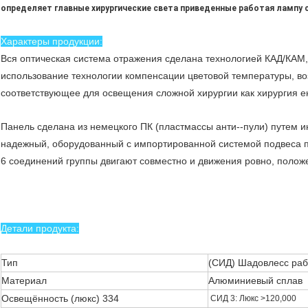
определяет главные хирургические света приведенные работая лампу 
Характеры продукции:
Вся оптическая система отражения сделана технологией КАД/КАМ,
использование технологии компенсации цветовой температуры, во
соответствующее для освещения сложной хирургии как хирургия е
Панель сделана из немецкого ПК (пластмассы анти--пули) путем и
надежный, оборудованный с импортированной системой подвеса п
6 соединений группы двигают совместно и движения ровно, полож
Детали продукта:
Тип
(СИД) Шадовлесс ра
Материал
Алюминиевый сплав
Освещённость (люкс) 334
СИД 3: Люкс >120,000