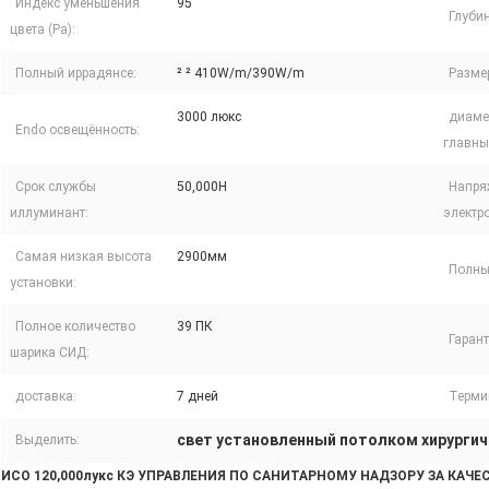
Индекс уменьшения
95
Глуби
цвета (Ра):
Полный иррадянсе:
² ² 410W/m/390W/m
Размер
3000 люкс
диаме
Endo освещённость:
главны
Срок службы
50,000H
Напря
иллуминант:
электр
Самая низкая высота
2900мм
Полны
установки:
Полное количество
39 ПК
Гарант
шарика СИД:
доставка:
7 дней
Терми
свет установленный потолком хирургич
Выделить:
ИСО 120,000лукс КЭ УПРАВЛЕНИЯ ПО САНИТАРНОМУ НАДЗОРУ ЗА К