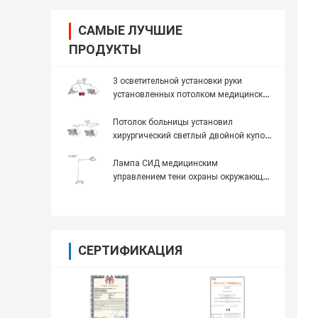
САМЫЕ ЛУЧШИЕ
ПРОДУКТЫ
3 осветительной установки руки
установленных потолком медицинских
хирургических с рекордером дисплея
Потолок больницы установил
хирургический светлый двойной купол
140 в 96РА 4500К 160000 ЛЮКС
Лампа СИД медицинским
управлением тени охраны окружающей
среды потребления низкой мощности
равномерная освещая
СЕРТИФИКАЦИЯ