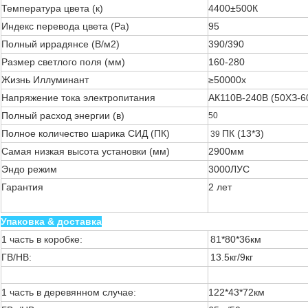
Температура цвета (к)
4400±500К
Индекс перевода цвета (Ра)
95
Полный иррадянсе (В/м2)
390/390
Размер светлого поля (мм)
160-280
Жизнь Иллуминант
≥50000х
Напряжение тока электропитания
АК110В-240В (50ХЗ-6
Полный расход энергии (в)
50
Полное количество шарика СИД (ПК)
ПК (13*3)
39
Самая низкая высота установки (мм)
2900мм
Эндо режим
3000ЛУС
Гарантия
2 лет
Упаковка & доставка
1 часть в коробке:
81*80*36км
ГВ/НВ:
13.5кг/9кг
1 часть в деревянном случае:
122*43*72км