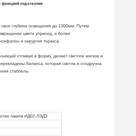
с функцией эндоскопии
 своя глубина освещения до 1300мм; Путем
звращение цвета уприсед, и более
нсефалон и хирургия торакса.
нъекций отливая в форму, делает светлое мягкое и
ерекладины баланса, которая светла и сподручна,
ения стаблелы.
ботая лампа ИД02-ЛЭД3