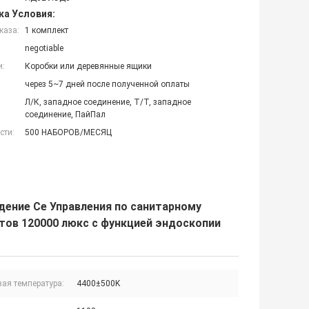
ка Условия:
каза:
1 комплект
negotiable
и:
Коробки или деревянные ящики
через 5~7 дней после полученной оплаты
Л/К, западное соединение, Т/Т, западное
соединение, ПайПал
сти:
500 НАБОРОВ/МЕСЯЦ
дение Се Управления по санитарному
тов 120000 люкс с функцией эндоскопии
вая температура:
4400±500K