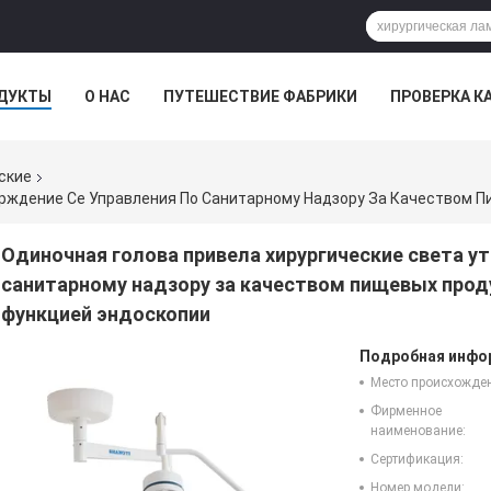
ДУКТЫ
О НАС
ПУТЕШЕСТВИЕ ФАБРИКИ
ПРОВЕРКА К
ские
Одиночная голова привела хирургические света у
санитарному надзору за качеством пищевых прод
функцией эндоскопии
Подробная инфор
Место происхожде
Фирменное
наименование:
Сертификация:
Номер модели: