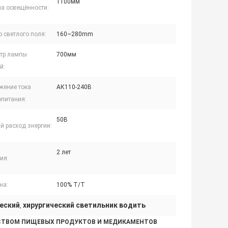
1100мм
на освещённости:
 светлого поля:
160~280mm
тр лампы
700мм
й:
жение тока
АК110-240В
опитания:
50В
й расход энергии:
2 лет
ия:
на:
100% Т/Т
еский
хирургический светильник водить
,
АЧЕСТВОМ ПИЩЕВЫХ ПРОДУКТОВ И МЕДИКАМЕНТОВ