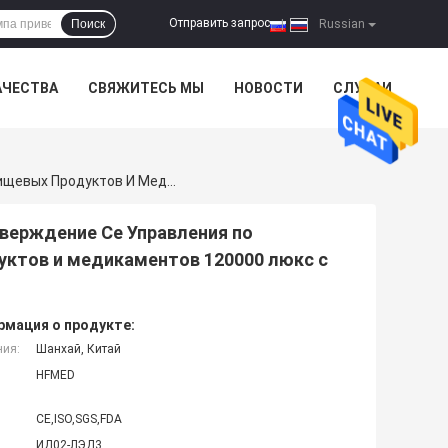
Отправить запрос
Поиск
|
Russian
АЧЕСТВА
СВЯЖИТЕСЬ МЫ
НОВОСТИ
СЛУЧАИ
Одиночная Голова Привела Хирургические Света Утверждение Се Управления По Санитарному Надзору За Качеством Пищевых Продуктов И Медикаментов 120000 Люкс С Функцией Эндоскопии
тверждение Се Управления по
уктов и медикаментов 120000 люкс с
мация о продукте:
ния:
Шанхай, Китай
HFMED
CE,ISO,SGS,FDA
ИД02-ЛЭД3