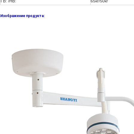
ГВ: /НВ:
65кг/50кг
Изображение продукта: