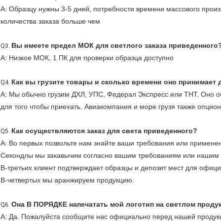
А: Образцу нужны 3-5 дней, потребности времени массового произ
количества заказа больше чем
Вы имеете предел МОК для светлого заказа приведенного
Q3.
А: Низкое МОК, 1 ПК для проверки образца доступно
Как вы грузите товары и сколько времени оно принимает 
Q4.
А: Мы обычно грузим ДХЛ, УПС, Федерал Экспресс или ТНТ. Оно 
для того чтобы приехать. Авиакомпания и море грузя также опцион
Как осуществляются заказ для света приведенного?
Q5.
А: Во первых позвольте нам знайте ваши требования или примене
Секондлы мы закавычим согласно вашим требованиям или нашим
В-третьих клиент подтверждает образцы и депозит мест для офици
В-четвертых мы аранжируем продукцию.
Она В ПОРЯДКЕ напечатать мой логотип на светлом проду
Q6.
А: Да. Пожалуйста сообщите нас официально перед нашей продукц