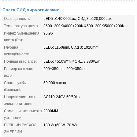
Света СИД хирургические
Освещённость:
LED5 ≥140,000Lux, СИД 3 ≥120,000Lux
Температура цвета::
3500±200K/4000±200K/4500±200K/5000±200K
Индекс уменьшения
96,96
цвета (Ра):
Глубина
LED5: 1150mm, СИД 3: 1020mm
освещённости:
Полный irradiance:
LED5: ² 510W/m, ² СИД 3 380W/m
Размер светлого
200~350mm, 200~350mm
поля:
Срок службы
50 000 часов
illuminant:
Напряжение тока
AC110-240V, 50/60Hz
электропитания:
Самая низкая высота
2900MM
установки:
ПОЛНЫЙ РАСХОД
130 W (60 W+70 W)
ЭНЕРГИИ: