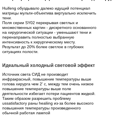
Huifeng обуздывало далеко идущий потенциал
матрицы мульти-объектива виртуально исключить
тени.
Поля серии SY02 перекрывая светлых и
множественных картин - дискретного основанного
на хирургической ситуации - уменьшают тени и
перенаправить полностью выбранную
интенсивность к хирургическому месту.
Результат до 20% более светлое в глубоких
ситуациях полости.
Идеальный холодный световой эффект
Источник света СИД не производит
инфракрасный, повышение температуры выше
голова хирурга чем 2' c, между тем очень низкое
повышение температуры выше поле
деятельности избегает потери пациентов жидкой.
Таким образом разрешить проблему
ussatisfactory раны healiing из-за более высокого
повышения температуры произведенного
обычной работая лампой