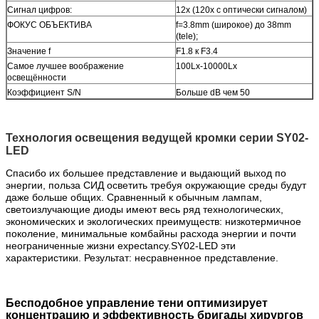
Сигнал цифров:
12x (120x с оптически сигналом)
ФОКУС ОБЪЕКТИВА
f=3.8mm (широкое) до 38mm
(tele);
Значение f
F1.8 к F3.4
Самое лучшее воображение
100Lx-10000Lx
освещённости
Коэффициент S/N
Больше dB чем 50
Технология освещения ведущей кромки серии SY02-
LED
Спасибо их большее представление и выдающий выход по
энергии, польза СИД осветить требуя окружающие среды будут
даже больше общих. Сравненный к обычным лампам,
светоизлучающие диоды имеют весь ряд технологических,
экономических и экологических преимуществ: низкотермичное
поколение, минимальные комбайны расхода энергии и почти
неограниченные жизни expectancy.SY02-LED эти
характеристики. Результат: несравненное представление.
Бесподобное управление тени оптимизирует
концентрацию и эффективность бригады хирургов