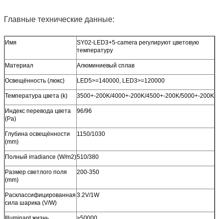
Главные технические данные:
Имя
SY02-LED3+5-camera регулируют цветовую
температуру
Материал
Алюминиевый сплав
Освещённость (люкс)
LED5>=140000, LED3>=120000
Температура цвета (k)
3500+-200K/4000+-200K/4500+-200K/5000+-200K
Индекс перевода цвета
96/96
(Ра)
Глубина освещённости
1150/1030
(mm)
Полный irradiance (W/m2)
510/380
Размер светлого поля
200-350
(mm)
Расклассифицированная
3.2V/1W
сила шарика (V/W)
Illuminant жизнь
>50000