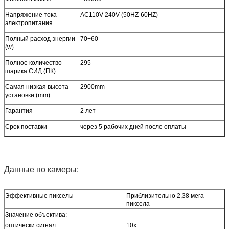
Напряжение тока
AC110V-240V (50HZ-60HZ)
электропитания
Полный расход энергии
70+60
(w)
Полное количество
295
шарика СИД (ПК)
Самая низкая высота
2900mm
установки (mm)
Гарантия
2 лет
Срок поставки
через 5 рабочих дней после оплаты
Данные по камеры:
Эффективные пикселы
Приблизительно 2,38 мега
пиксела
Значение объектива:
оптически сигнал:
10x