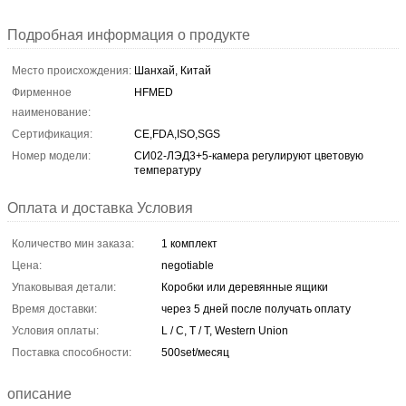
Подробная информация о продукте
Место происхождения:
Шанхай, Китай
Фирменное
HFMED
наименование:
Сертификация:
CE,FDA,ISO,SGS
Номер модели:
СИ02-ЛЭД3+5-камера регулируют цветовую
температуру
Оплата и доставка Условия
Количество мин заказа:
1 комплект
Цена:
negotiable
Упаковывая детали:
Коробки или деревянные ящики
Время доставки:
через 5 дней после получать оплату
Условия оплаты:
L / C, T / T, Western Union
Поставка способности:
500set/месяц
описание