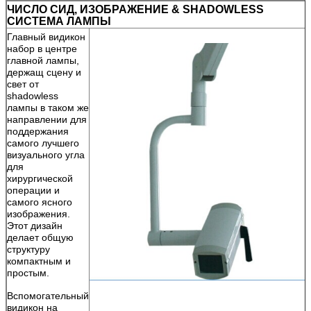
ЧИСЛО СИД, ИЗОБРАЖЕНИЕ & SHADOWLESS
СИСТЕМА ЛАМПЫ
Главный видикон
набор в центре
главной лампы,
держащ сцену и
свет от
shadowless
лампы в таком же
направлении для
поддержания
самого лучшего
визуального угла
для
хирургической
операции и
самого ясного
изображения.
Этот дизайн
делает общую
структуру
компактным и
простым.
Вспомогательный
видикон на