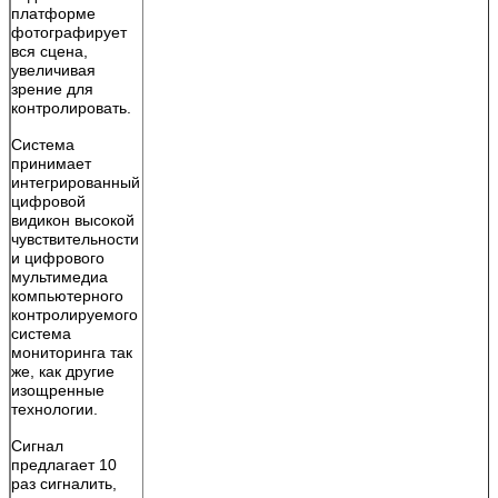
платформе
фотографирует
вся сцена,
увеличивая
зрение для
контролировать.
Система
принимает
интегрированный
цифровой
видикон высокой
чувствительности
и цифрового
мультимедиа
компьютерного
контролируемого
система
мониторинга так
же, как другие
изощренные
технологии.
Сигнал
предлагает 10
раз сигналить,