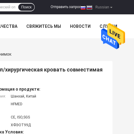
Отправить запрос
Поиск
|
Russian
АЧЕСТВА
СВЯЖИТЕСЬ МЫ
НОВОСТИ
СЛУЧАИ
Снимок
л/хирургическая кровать совместимая
мация о продукте:
ния:
Шанхай, Китай
HFMED
CE, ISO,SGS
ХФЭОТ99Д
ка Условия: