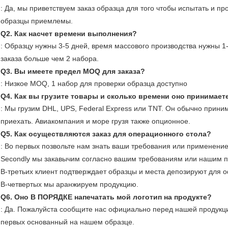
: Да, мы приветствуем заказ образца для того чтобы испытать и п
образцы приемлемы.
Q2.
Как насчет времени выполнения?
: Образцу нужны 3-5 дней, время массового производства нужны 1
заказа больше чем 2 набора.
Q3.
Вы имеете предел MOQ для заказа?
: Низкое MOQ, 1 набор для проверки образца доступно
Q4.
Как вы грузите товары и сколько времени оно принимает
: Мы грузим DHL, UPS, Federal Express или TNT. Он обычно приним
приехать. Авиакомпания и море грузя также опционное.
Q5.
Как осуществляются заказ для операционного стола?
: Во первых позвольте нам знать ваши требования или применение
Secondly мы закавычим согласно вашим требованиям или нашим 
В-третьих клиент подтверждает образцы и места депозируют для о
В-четвертых мы аранжируем продукцию.
Q6.
Оно В ПОРЯДКЕ напечатать мой логотип на продукте?
: Да. Пожалуйста сообщите нас официально перед нашей продукци
первых основанный на нашем образце.