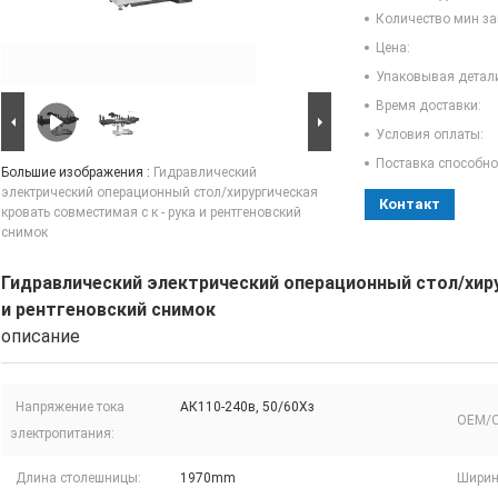
Количество мин за
Цена:
Упаковывая детал
Время доставки:
Условия оплаты:
Поставка способно
Большие изображения :
Гидравлический
электрический операционный стол/хирургическая
Контакт
кровать совместимая с к - рука и рентгеновский
снимок
Гидравлический электрический операционный стол/хиру
и рентгеновский снимок
описание
Напряжение тока
АК110-240в, 50/60Хз
OEM/
электропитания:
Длина столешницы:
1970mm
Ширин