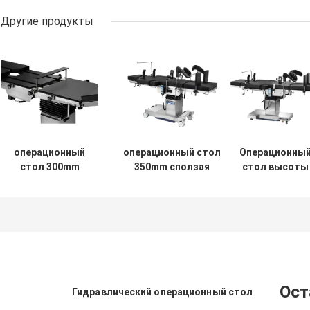
Другие продукты
операционный
операционный стол
Операционны
стол 300mm
350mm сползая
стол высоты
сползая
электрический
моста почки
протезный с
противостатический
SS304
черной пеной
для руки c
электрически
памяти
для задней
хирургии
Ост
Гидравлический операционный стол