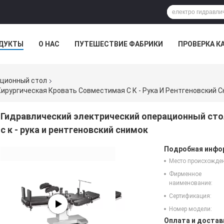
ДУКТЫ
О НАС
ПУТЕШЕСТВИЕ ФАБРИКИ
ПРОВЕРКА К
ационный стол
рургическая Кровать Совместимая С К - Рука И Рентгеновский 
Гидравлический электрический операционный сто
с к - рука и рентгеновский снимок
Подробная инфор
Место происхожде
Фирменное
наименование:
Сертификация:
Номер модели:
Оплата и достав