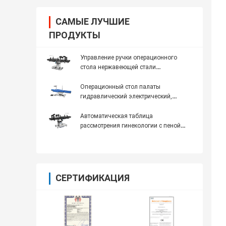
САМЫЕ ЛУЧШИЕ
ПРОДУКТЫ
Управление ручки операционного
стола нержавеющей стали
гидравлическое электрическое для
медицинской пользы луча кс
Операционный стол палаты
гидравлический электрический,
таблица рассмотрения гинекологии
Автоматическая таблица
рассмотрения гинекологии с пеной
памяти для операционной
СЕРТИФИКАЦИЯ