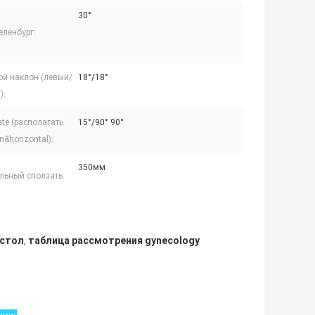
30°
еленбург:
ой наклон (левый/
18°/18°
):
ate (располагать
15°/90° 90°
&horizontal):
350мм
льный сползать:
 стол
таблица рассмотрения gynecology
,
ции: