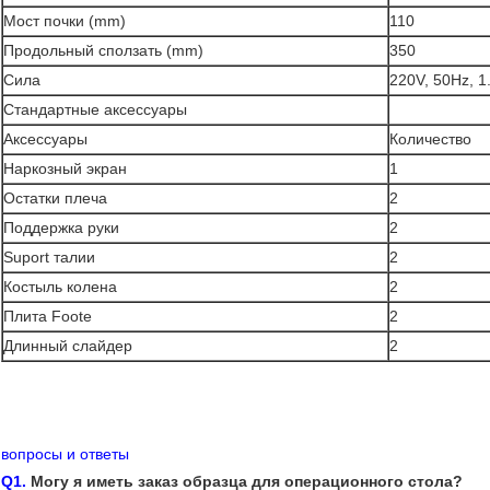
Мост почки (mm)
110
Продольный сползать (mm)
350
Сила
220V, 50Hz, 
Стандартные аксессуары
Аксессуары
Количество
Наркозный экран
1
Остатки плеча
2
Поддержка руки
2
Suport талии
2
Костыль колена
2
Плита Foote
2
Длинный слайдер
2
вопросы и ответы
Q1.
Могу я иметь заказ образца для операционного стола?