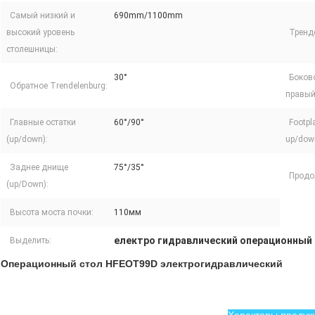
Самый низкий и
690mm/1100mm
высокий уровень
Тренд
столешницы:
30°
Боков
Обратное Trendelenburg:
правый
Главные остатки
60°/90°
Footpl
(up/down):
up/down
Заднее днище
75°/35°
Продо
(up/Down):
Высота моста почки:
110мм
електро гидравлический операционный
Выделить:
Операционный стол HFEOT99D электрогидравлический
Характеры продук