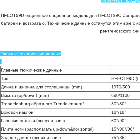
HFEOT99D опционное опционная модель для HFEOT99C.Compared
батареи и возврата o. Технические данные останутся этими же с 
рентгеновского сни
Главные технические данные
Главные технические данные
Тип
HFEOT99D (с 
Длина и ширина для столешницы (mm)
1970/500
Высота (up/down) (mm)
690/1100
Trendelenburg обратного Trendelenburg/
30°/30°
Боковой наклон
18°/18°
Главные остатки (вверх и вниз)
60°/90°
Плита ноги (располагать up/down&horizontal)
15°/90°/90°
Заднее днище (вверх и вниз)
75°/35°