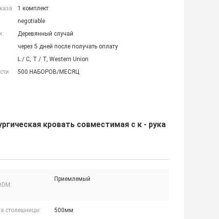
каза:
1 комплект
negotiable
и:
Деревянный случай
через 5 дней после получать оплату
L / C, T / T, Western Union
сти:
500 НАБОРОВ/МЕСЯЦ
ргическая кровать совместимая с к - рука
Приемлемый
ODM:
а столешницы:
500мм