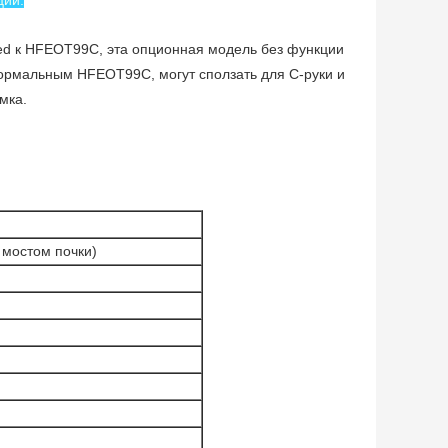
 к HFEOT99C, эта опционная модель без функции
нормальным HFEOT99C, могут сползать для C-руки и
мка.
мостом почки)