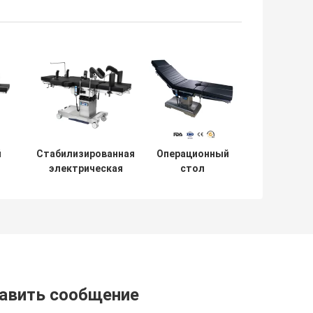
й
Стабилизированная
Операционный
электрическая
стол
кровать
управлением
операционного
плиты ноги
й
стола ОТ с 350мм
электрический
сползая для руки к
для доктора
Рассмотрения/
протезной
хирургии
авить сообщение