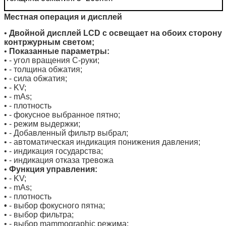
Местная операция и дисплей
•
Двойной дисплей LCD с освещает на обоих сторону
контржурным светом;
•
Показанные параметры:
• - угол вращения C-руки;
• - толщина обжатия;
• - сила обжатия;
• - KV;
• - mAs;
• - плотность
• - фокусное выбранное пятно;
• - режим выдержки;
• - Добавленный фильтр выбрал;
• - автоматическая индикация понижения давления;
• - индикация государства;
• - индикация отказа тревожа
•
Функция управления:
• - KV;
• - mAs;
• - плотность
•
- выбор фокусного пятна;
• - выбор фильтра;
• - выбор mammographic режима;