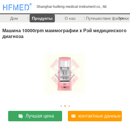
Shanghai huifeng medical instrument co., ltd
Дом
Продукты
О нас
Путешествие фабрики
>>
Машина 10000rpm маммографии x Рэй медицинского
диагноза
Лучшая цена
контактные данные