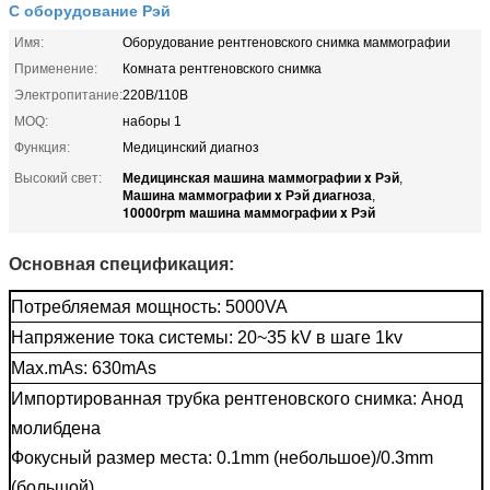
С оборудование Рэй
Имя:
Оборудование рентгеновского снимка маммографии
Применение:
Комната рентгеновского снимка
Электропитание:
220В/110В
MOQ:
наборы 1
Функция:
Медицинский диагноз
Медицинская машина маммографии x Рэй
Высокий свет:
,
Машина маммографии x Рэй диагноза
,
10000rpm машина маммографии x Рэй
Основная спецификация:
Потребляемая мощность: 5000VA
Напряжение тока системы: 20~35 kV в шаге 1kv
Max.mAs: 630mAs
Импортированная трубка рентгеновского снимка: Анод
молибдена
Фокусный размер места: 0.1mm (небольшое)/0.3mm
(большой)