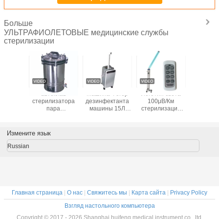
Больше
УЛЬТРАФИОЛЕТОВЫЕ медицинские службы
стерилизации
ктная
автоклав
Машина Фогер
Логотип света
Удале
тура
стерилизатора
дезинфектанта
100μВ/Км
медици
нетки
пара
машины 15Л
стерилизации
служ
аживанием
медицинских
брызг
обеззараживанием
стерили
изатора
служб
дезинфектанта
портативным
253.
ФИОЛЕТОВОЙ
стерилизации
РС-В160А
УЛЬТРАФИОЛЕТОВЫМ
100μW/
Измените язык
 волны
тома 18Л
портативная
подгонянный
УЛЬТРАФ
.7нм
УЛЬТРАФИОЛЕТОВЫЙ
освещением
Russian
тивная
иолетовая
Главная страница
|
О нас
|
Свяжитесь мы
|
Карта сайта
|
Privacy Policy
Взгляд настольного компьютера
Copyright © 2017 - 2026 Shanghai huifeng medical instrument co., ltd.