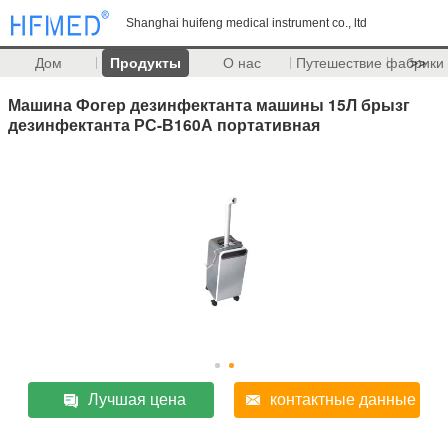
Shanghai huifeng medical instrument co., ltd
Дом
Продукты
О нас
Путешествие фабрики
>>
Машина Фогер дезинфектанта машины 15Л брызг
дезинфектанта РС-В160А портативная
Лучшая цена
контактные данные