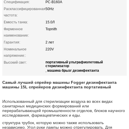
Спецификация:
РС-В160А
Расклассифицированная
50Hz
частота:
Емкость танка:
15.0Л
Фирменное
Topnith
наименование:
Гарантия:
2 лет
Номинальное
220V
напряжение::
портативный ультрафиолетовый
Высокий свет:
стерилизатор
машина брызг дезинфектанта
,
Самый лучший спрейер машины Fogger дезинфектанта
машины 15L спрейеров дезинфектанта портативный
Использованный для стерилизации воздуха во всех видах
санитарных медицинских формирований или
перерабатывающей промышленности отделов, блоков научного
исследования, фармацевтических и еды.
структура трубок, которую можно также использовать
независимо. Угол руки лампы можно отрегулировать. Для