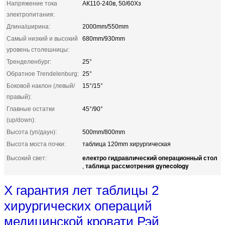
Напряжение тока
АК110-240в, 50/60Хз
электропитания:
Длина/ширина:
2000mm/550mm
Самый низкий и высокий
680mm/930mm
уровень столешницы:
Тренделенбург:
25°
Обратное Trendelenburg:
25°
Боковой наклон (левый/
15°/15°
правый):
Главные остатки
45°/90°
(up/down):
Высота (уп/даун):
500mm/800mm
Высота моста почки:
таблица 120mm хирургическая
електро гидравлический операционный стол
Высокий свет:
таблица рассмотрения gynecology
,
X гарантия лет таблицы 2
хирургических операций
медицинской кровати Рэй