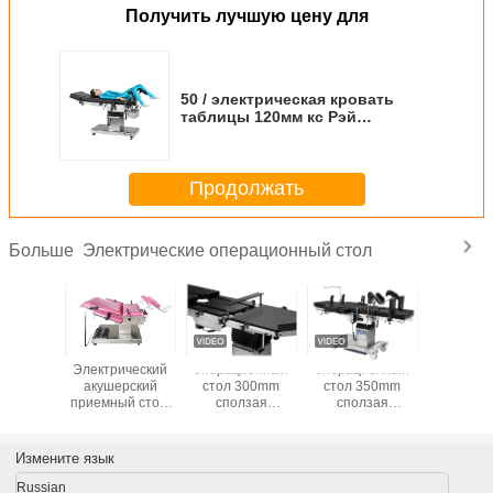
Получить лучшую цену для
50 / электрическая кровать
таблицы 120мм кс Рэй
хирургической операции 60Хз
медицинская
Продолжать
Электрические операционный стол
Больше
ическая
Электрический
операционный
операционный
Управл
лица
акушерский
стол 300mm
стол 350mm
руч
трения
приемный стол,
сползая
сползая
операци
логии с
терпеливая
протезный с
электрический
сто
памяти
таблица
черной пеной
противостатический
нержав
ля
рассмотрения с
памяти
для руки c
ста
Измените язык
ионной
красочным
гидравли
тюфяком
электри
Russian