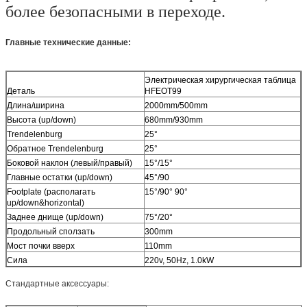
более безопасными в переходе.
Главные технические данные:
Электрическая хирургическая таблица
Деталь
HFEOT99
Длина/ширина
2000mm/500mm
Высота (up/down)
680mm/930mm
Trendelenburg
25°
Обратное Trendelenburg
25°
Боковой наклон (левый/правый)
15°/15°
Главные остатки (up/down)
45°/90
Footplate (располагать
15°/90° 90°
up/down&horizontal)
Заднее днище (up/down)
75°/20°
Продольный сползать
300mm
Мост почки вверх
110mm
Сила
220v, 50Hz, 1.0kW
Стандартные аксессуары: